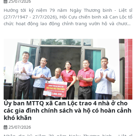
25/07/2026
Hướng tới kỷ niệm 79 năm Ngày Thương binh - Liệt sĩ
(27/7/1947 - 27/7/2026), Hội Cựu chiến binh xã Can Lộc tổ
chức hoạt động lao động chỉnh trang vườn hộ và chương
trình "Bữa cơm tri ân - Ấm tình đồng đội" tại gia đình bà
Lương Thị Tý, thương binh, ở thôn Bắc Nghèn.
Ủy ban MTTQ xã Can Lộc trao 4 nhà ở cho
các gia đình chính sách và hộ có hoàn cảnh
khó khăn
25/07/2026
Nhân dịp kỷ niệm 79 năm Ngày Thương binh - Liệt sĩ