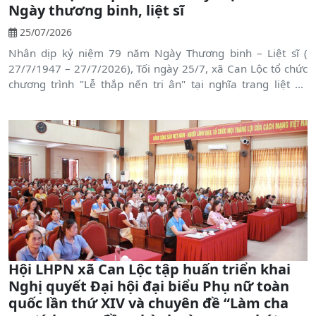
Ngày thương binh, liệt sĩ
25/07/2026
Nhân dịp kỷ niệm 79 năm Ngày Thương binh – Liệt sĩ (
27/7/1947 – 27/7/2026), Tối ngày 25/7, xã Can Lộc tổ chức
chương trình "Lễ thắp nến tri ân" tại nghĩa trang liệt sỹ.
Tham dự buổi lễ có các đồng chí; Võ Xuân Linh, TUV, Bí thư
Đảng ủy, Chủ tịch HĐND xã; Nguyễn Quang Huy, Phó Bí thư
Thường trực Đảng ủy, đại diện các ban, ngành, đoàn thể, lực
lượng vũ trang cùng đông đảo đoàn viên, thanh niên, thân
nhân các gia đình chính sách và Nhân dân trên địa bàn.
Hội LHPN xã Can Lộc tập huấn triển khai
Nghị quyết Đại hội đại biểu Phụ nữ toàn
quốc lần thứ XIV và chuyên đề “Làm cha