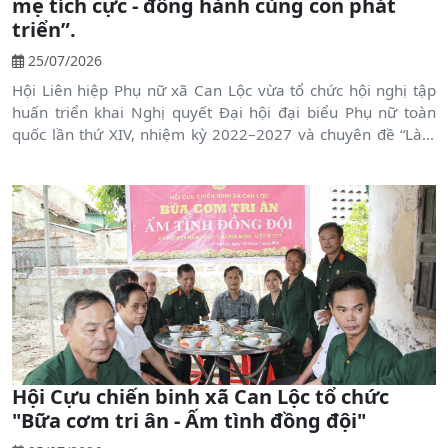
mẹ tích cực - đồng hành cùng con phát
triển”.
25/07/2026
Hội Liên hiệp Phụ nữ xã Can Lộc vừa tổ chức hội nghị tập
huấn triển khai Nghị quyết Đại hội đại biểu Phụ nữ toàn
quốc lần thứ XIV, nhiệm kỳ 2022–2027 và chuyên đề “Làm
cha mẹ tích cực - đồng hành cùng con phát triển” cho đội
ngũ cán bộ hội, chi hội trưởng và hội viên phụ nữ trên địa
bàn. Tham dự có đồng chí Nguyễn Thị Quyên - PCT Hội
LHPN tỉnh, Nguyễn Quang Huy, Phó Bí thư Thường trực
Đảng ủy; Lê Xuân Đức, Phó Chủ tịch HĐND xã.
Hội Cựu chiến binh xã Can Lộc tổ chức
"Bữa cơm tri ân - Ấm tình đồng đội"