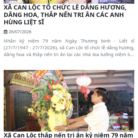
XÃ CAN LỘC TỔ CHỨC LỄ DÂNG HƯƠNG,
DÂNG HOA, THẮP NẾN TRI ÂN CÁC ANH
HÙNG LIỆT SĨ
26/07/2026
Nhân kỷ niệm 79 năm Ngày Thương binh - Liệt sĩ
(27/7/1947 - 27/7/2026), xã Can Lộc tổ chức lễ dâng hương,
dâng hoa và thắp nến tri ân tại các nhà bia tưởng niệm liệt
sĩ trên địa bàn.
Xã Can Lộc thắp nến tri ân kỷ niệm 79 năm