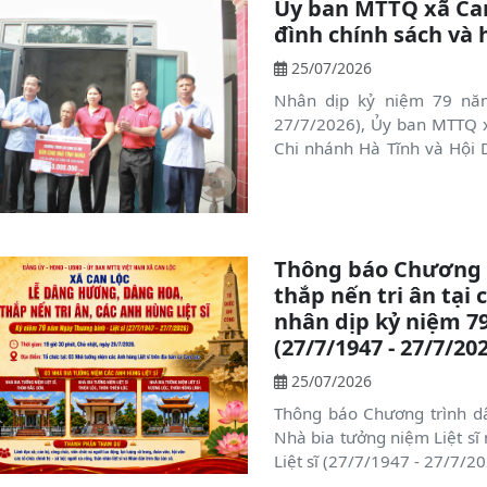
Ủy ban MTTQ xã Can 
đình chính sách và
25/07/2026
Nhân dịp kỷ niệm 79 năm
27/7/2026), Ủy ban MTTQ 
Chi nhánh Hà Tĩnh và Hội 
nhà tình nghĩa cho các gia
và gia đình có hoàn cảnh k
Xuân Linh, TUV, Bí thư Đản
đơn vị, doanh nghiệp và đô
Thông báo Chương 
thắp nến tri ân tại 
nhân dịp kỷ niệm 7
(27/7/1947 - 27/7/20
25/07/2026
Thông báo Chương trình dâ
Nhà bia tưởng niệm Liệt sĩ
Liệt sĩ (27/7/1947 - 27/7/2