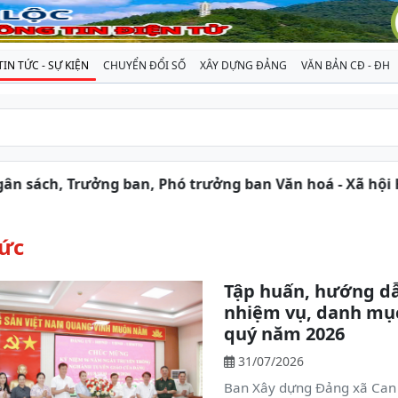
TIN TỨC - SỰ KIỆN
CHUYỂN ĐỔI SỐ
XÂY DỰNG ĐẢNG
VĂN BẢN CĐ - ĐH
h, Trưởng ban, Phó trưởng ban Văn hoá - Xã hội Hội đồ
tức
Tập huấn, hướng dẫ
nhiệm vụ, danh mục
quý năm 2026
31/07/2026
Ban Xây dựng Đảng xã Can 