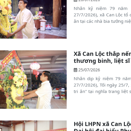
Nhân kỷ niệm 79 năm Ng
27/7/2026), xã Can Lộc tổ 
ân tại các nhà bia tưởng niệ
Xã Can Lộc thắp nế
thương binh, liệt sĩ
25/07/2026
Nhân dịp kỷ niệm 79 năm 
27/7/2026), Tối ngày 25/7, xã Can Lộc tổ chức chương trình "Lễ thắp nến
tri ân" tại nghĩa trang liệt sỹ. Tham dự buổi lễ c
Linh, TUV, Bí thư Đảng ủy,
thư Thường trực Đảng ủy, đạ
trang cùng đông đảo đoàn v
sách và Nhân dân trên địa 
Hội LHPN xã Can Lộ
Đại hội đại biểu Ph