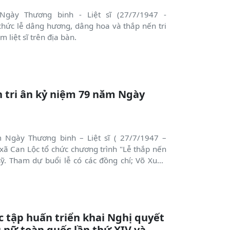
ày Thương binh - Liệt sĩ (27/7/1947 -
chức lễ dâng hương, dâng hoa và thắp nến tri
m liệt sĩ trên địa bàn.
n tri ân kỷ niệm 79 năm Ngày
Ngày Thương binh – Liệt sĩ ( 27/7/1947 –
ó các đồng chí; Võ Xuân
 Chủ tịch HĐND xã; Nguyễn Quang Huy, Phó Bí
i diện các ban, ngành, đoàn thể, lực lượng vũ
iên, thanh niên, thân nhân các gia đình chính
bàn.
c tập huấn triển khai Nghị quyết
ụ nữ toàn quốc lần thứ XIV và