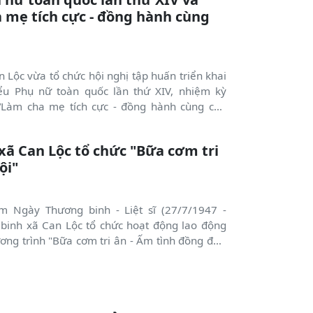
 mẹ tích cực - đồng hành cùng
 Lộc vừa tổ chức hội nghị tập huấn triển khai
iểu Phụ nữ toàn quốc lần thứ XIV, nhiệm kỳ
Làm cha mẹ tích cực - đồng hành cùng con
 bộ hội, chi hội trưởng và hội viên phụ nữ trên
 chí Nguyễn Thị Quyên - PCT Hội LHPN tỉnh,
xã Can Lộc tổ chức "Bữa cơm tri
 thư Thường trực Đảng ủy; Lê Xuân Đức, Phó
ội"
 Ngày Thương binh - Liệt sĩ (27/7/1947 -
 binh xã Can Lộc tổ chức hoạt động lao động
ơng trình "Bữa cơm tri ân - Ấm tình đồng đội"
ý, thương binh, ở thôn Bắc Nghèn.