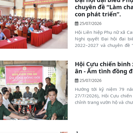
chuyên đề “Làm cha
con phát triển”.
25/07/2026
Hội Liên hiệp Phụ nữ xã Can
Nghị quyết Đại hội đại b
2022–2027 và chuyên đề “
phát triển” cho đội ngũ cán
địa bàn. Tham dự có đồng
Hội Cựu chiến binh 
Nguyễn Quang Huy, Phó Bí
ân - Ấm tình đồng đ
Chủ tịch HĐND xã.
25/07/2026
Hướng tới kỷ niệm 79 năm
27/7/2026), Hội Cựu chiến
chỉnh trang vườn hộ và chư
tại gia đình bà Lương Thị T