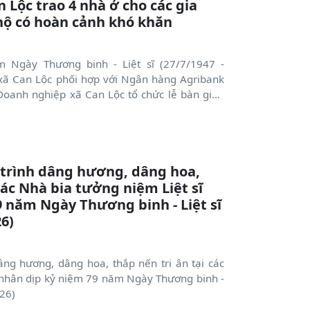
Lộc trao 4 nhà ở cho các gia
 hộ có hoàn cảnh khó khăn
 Ngày Thương binh - Liệt sĩ (27/7/1947 -
xã Can Lộc phối hợp với Ngân hàng Agribank
Doanh nghiệp xã Can Lộc tổ chức lễ bàn giao
 đình chính sách, người có công với cách mạng
hó khăn trên địa bàn. Tham dự có đồng chí Võ
g ủy, Chủ tịch HĐND xã, đại diện lãnh đạo các
ng đảo bà con nhân dân.
trình dâng hương, dâng hoa,
các Nhà bia tưởng niệm Liệt sĩ
9 năm Ngày Thương binh - Liệt sĩ
26)
ng hương, dâng hoa, thắp nến tri ân tại các
 nhân dịp kỷ niệm 79 năm Ngày Thương binh -
026)