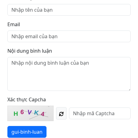
Email
Nội dung bình luận
Xác thực Capcha
6
V
K
H
4
gui-binh-luan