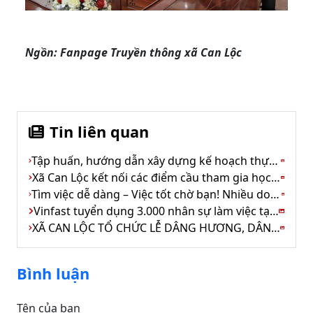
Ngồn: Fanpage
Truyền thông xã Can Lộc
Tin liên quan
Tập huấn, hướng dẫn xây dựng kế hoạch thực hiện nhiệm vụ, danh mục sản phẩm công việc KPI theo quý năm 2026
Xã Can Lộc kết nối các điểm cầu tham gia học tập, quán triệt Nghị quyết Hội nghị Trung ương 3 khóa XIV
Tìm việc dễ dàng – Việc tốt chờ bạn! Nhiều doanh nghiệp đang cần tuyển lao động ở nhiều vị trí, phúc lợi tốt, thu nhập ổn định!
Vinfast tuyển dụng 3.000 nhân sự làm việc tại nhà máy vinfast Hà Tĩnh
XÃ CAN LỘC TỔ CHỨC LỄ DÂNG HƯƠNG, DÂNG HOA, THẮP NẾN TRI ÂN CÁC ANH HÙNG LIỆT SĨ
Bình luận
Tên của bạn