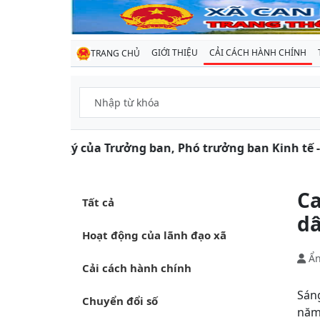
GIỚI THIỆU
CẢI CÁCH HÀNH CHÍNH
TRANG CHỦ
 của Trưởng ban, Phó trưởng ban Kinh tế - Ngân sách, 
Ca
Tất cả
dâ
Hoạt động của lãnh đạo xã
Ẩn
Cải cách hành chính
Sáng
Chuyển đổi số
năm 