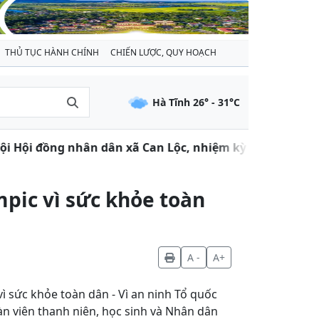
THỦ TỤC HÀNH CHÍNH
CHIẾN LƯỢC, QUY HOẠCH
Hà Tĩnh
26
° -
31
°C
hân dân xã Can Lộc, nhiệm kỳ 2021 - 2026
Thôn
pic vì sức khỏe toàn
A -
A+
ì sức khỏe toàn dân - Vì an ninh Tổ quốc
n viên thanh niên, học sinh và Nhân dân