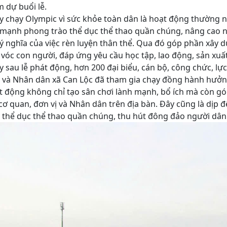
 dự buổi lễ.
 chạy Olympic vì sức khỏe toàn dân là hoạt động thường ni
mạnh phong trào thể dục thể thao quần chúng, nâng cao nh
 ý nghĩa của việc rèn luyện thân thể. Qua đó góp phần xây 
vóc con người, đáp ứng yêu cầu học tập, lao động, sản xuất
 sau lễ phát động, hơn 200 đại biểu, cán bộ, công chức, lự
 và Nhân dân xã Can Lộc đã tham gia chạy đồng hành hưởng
 động không chỉ tạo sân chơi lành mạnh, bổ ích mà còn gó
cơ quan, đơn vị và Nhân dân trên địa bàn. Đây cũng là dịp 
 thể dục thể thao quần chúng, thu hút đông đảo người dân