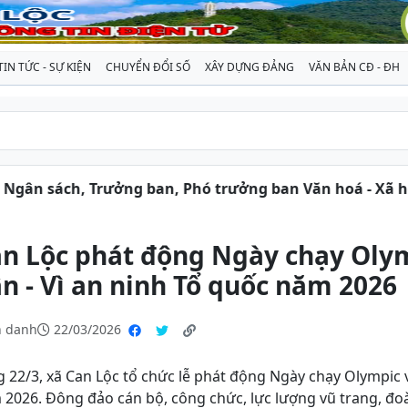
TIN TỨC - SỰ KIỆN
CHUYỂN ĐỔI SỐ
XÂY DỰNG ĐẢNG
VĂN BẢN CĐ - ĐH
Trưởng ban, Phó trưởng ban Văn hoá - Xã hội Hội đồng n
n Lộc phát động Ngày chạy Olym
n - Vì an ninh Tổ quốc năm 2026
 danh
22/03/2026
 22/3, xã Can Lộc tổ chức lễ phát động Ngày chạy Olympic v
2026. Đông đảo cán bộ, công chức, lực lượng vũ trang, đoà